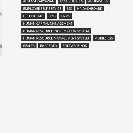
ABSENSI KARYAWAN
ACCORHOTELS
APLIKASI ESS
EMPLOYEE SELF SERVICE
ESS
HR DASHBOARD
HRD DIGITAL
HRIS
HRMS
HUMAN CAPITAL MANAGEMENT
HUMAN RESOURCE INFORMATION SYSTEM
HUMAN RESOURCE MANAGEMENT SYSTEM
MOBILE ESS
REALTA
RHAPSODY
SOFTWARE HRD