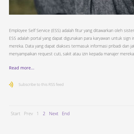
Employee Self Service (ESS) adalah fitur yang ditawarkan oleh si
ESS adalah portal yang dapat digunakan para karyawan untuk sig
mereka. Data yang dapat diakses termasuk informasi pribadi dan ja
menyampaikan request cuti, sakit atau izin kepada manajer mereka
Read more...
Subscribe to this RSS feed
Start
Prev
1
2
Next
End