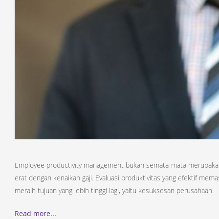
Employee productivity management bukan semata-mata merupakan c
erat dengan kenaikan gaji. Evaluasi produktivitas yang efektif me
meraih tujuan yang lebih tinggi lagi, yaitu kesuksesan perusahaan.
Read more...